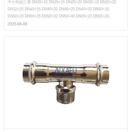
中小外絲三通 DN20×15 DN25×15 DN25×20 DN32×15 DN32×20
DN32×25 DN40×15 DN40×20 DN40×25 DN40×32 DN50×15
DN50×20 DN50×25 DN50×32 DN50×40 DN65×15 DN65×20
DN65×25...
2020-08-08