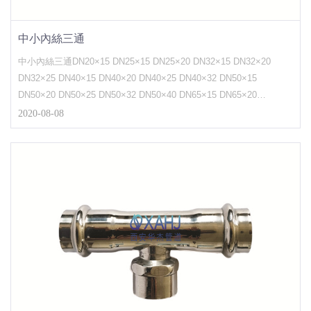
中小內絲三通
中小內絲三通DN20×15 DN25×15 DN25×20 DN32×15 DN32×20
DN32×25 DN40×15 DN40×20 DN40×25 DN40×32 DN50×15
DN50×20 DN50×25 DN50×32 DN50×40 DN65×15 DN65×20
DN65×25 DN65×32 DN65×40 DN65×50 DN80×15...
2020-08-08