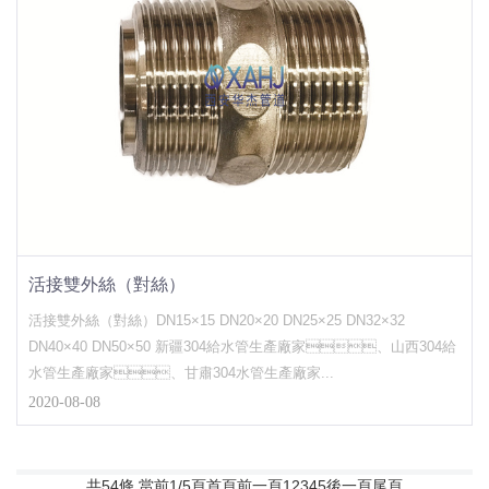
活接雙外絲（對絲）
活接雙外絲（對絲）DN15×15 DN20×20 DN25×25 DN32×32
DN40×40 DN50×50 新疆304給水管生產廠家、山西304給
水管生產廠家、甘肅304水管生產廠家...
2020-08-08
共54條 當前1/5頁
首頁
前一頁
1
2
3
4
5
後一頁
尾頁